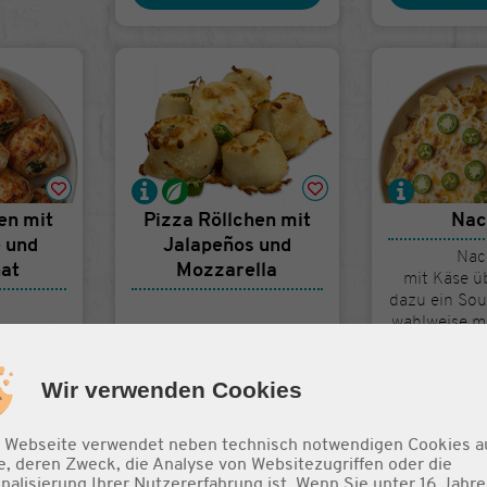
en mit
Pizza Röllchen mit
Nac
 und
Jalapeños und
Nac
nat
Mozzarella
mit Käse ü
dazu ein Sou
wahlweise m
Jala
Wir verwenden Cookies
50 €
6 Stück
7,50 €
5,9
 Webseite verwendet neben technisch notwendigen Cookies a
e, deren Zweck, die Analyse von Websitezugriffen oder die
nalisierung Ihrer Nutzererfahrung ist. Wenn Sie unter 16 Jahre 