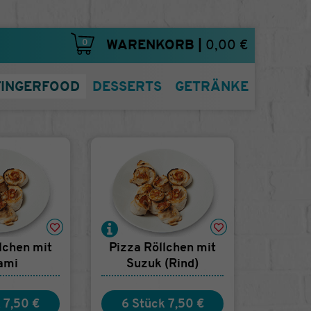
0
WARENKORB
|
0,00 €
FINGERFOOD
DESSERTS
GETRÄNKE
lchen mit
Pizza Röllchen mit
ami
Suzuk (Rind)
k
7,50 €
6 Stück
7,50 €