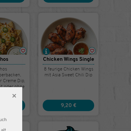
hos
Chicken Wings Single
hos
8 feurige Chicken Wings
berbacken,
mit Asia Sweet Chili Dip
r Creme Dip,
it oder ohne
peños
×
0 €
9,20 €
uch
alt