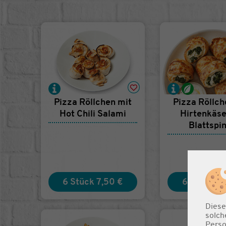
Pizza Röllchen mit
Pizza Röllch
Hot Chili Salami
Hirtenkäse
Blattspi
6 Stück
7,50 €
6 Stück
7,
Diese
solch
Perso