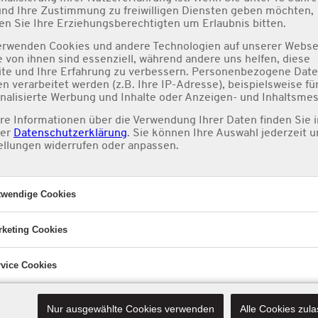
und Ihre Zustimmung zu freiwilligen Diensten geben möchten,
n Sie Ihre Erziehungsberechtigten um Erlaubnis bitten.
erwenden Cookies und andere Technologien auf unserer Webse
e von ihnen sind essenziell, während andere uns helfen, diese
te und Ihre Erfahrung zu verbessern. Personenbezogene Dat
n verarbeitet werden (z.B. Ihre IP-Adresse), beispielsweise fü
ili Dip
BBQ-Sauce
Curry
nalisierte Werbung und Inhalte oder Anzeigen- und Inhaltsme
re Informationen über die Verwendung Ihrer Daten finden Sie i
rer
Datenschutzerklärung
. Sie können Ihre Auswahl jederzeit u
ellungen
widerrufen oder anpassen.
1,00 €
1,0
twendige Cookies
rketing Cookies
endige Cookies
ndige Cookies ermöglichen grundlegende Funktionen und sind
vice Cookies
inwandfreie Funktion der Website erforderlich.
Marketing Cookies
An
Marketing
Cookies
Wir verwenden Cookies, um personalisierte Inha
und personalisierte Anzeigen auszuspielen,
Service Cookies
An
eam
Knoblauch Dip
Chil
Nur ausgewählte Cookies verwenden
Alle Cookies zul
Service