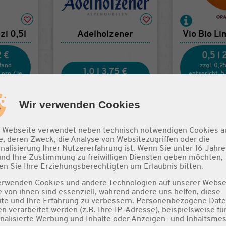
zi 0,5l
Adelholzener
Vio Bio L
2 €
0,5 l
Pfand
zzgl. 0,2
1,0 l
3,75 €
€
pro
/
je
entspricht
5
zzgl. 0,15 € Pfand
1,
Wir verwenden Cookies
 Webseite verwendet neben technisch notwendigen Cookies a
e, deren Zweck, die Analyse von Websitezugriffen oder die
nalisierung Ihrer Nutzererfahrung ist. Wenn Sie unter 16 Jahre 
und Ihre Zustimmung zu freiwilligen Diensten geben möchten,
n Sie Ihre Erziehungsberechtigten um Erlaubnis bitten.
erwenden Cookies und andere Technologien auf unserer Webse
un
Red Bull
Red Bull 
e von ihnen sind essenziell, während andere uns helfen, diese
te und Ihre Erfahrung zu verbessern. Personenbezogene Dat
n verarbeitet werden (z.B. Ihre IP-Adresse), beispielsweise fü
nalisierte Werbung und Inhalte oder Anzeigen- und Inhaltsme
0,25 l
2,25 €
0,25 l