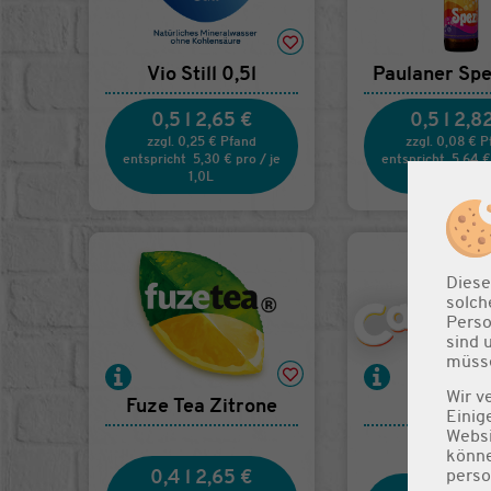
Vio Still 0,5l
Paulaner Spe
0,5 l
2,65 €
0,5 l
2,8
zzgl. 0,25 € Pfand
zzgl. 0,08 € 
entspricht
5,30 €
pro
/
je
entspricht
5,64 
1,0L
1,0L
Diese
solch
Perso
sind 
müsse
Wir v
Fuze Tea Zitrone
Capri-S
Einig
Websi
könne
perso
0,4 l
2,65 €