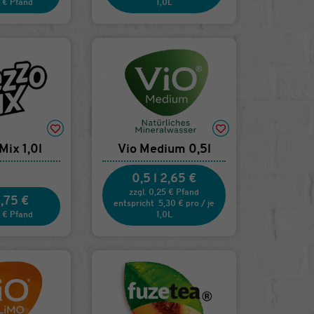
5 € Pfand
1,0L
ix 1,0l
Vio Medium 0,5l
0,5 l
2,65 €
zzgl. 0,25 € Pfand
,75 €
entspricht
5,30 €
pro
/
je
5 € Pfand
1,0L