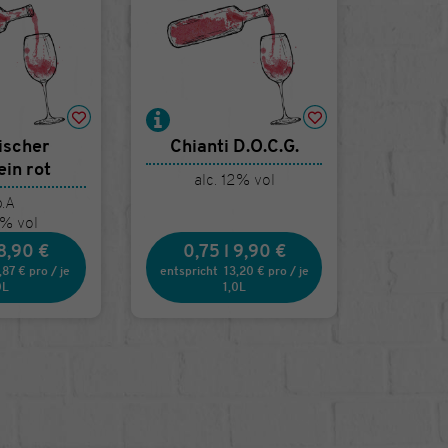
nischer
Chianti D.O.C.G.
in rot
alc. 12% vol
b.A
0% vol
8,90 €
0,75 l
9,90 €
,87 €
pro
/
je
entspricht
13,20 €
pro
/
je
0L
1,0L