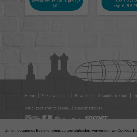
entspricht
150,00 €
pro
/
je
1,0L
zzgl. 0,15 € P
Home
Filiale wechseln
Bewerten
Shopinformation
I
Wir akzeptieren folgende Zahlungsmethoden:
Um ein bequemes Bestellerlebnis zu gewährleisten, verwenden wir Cookies. Dab