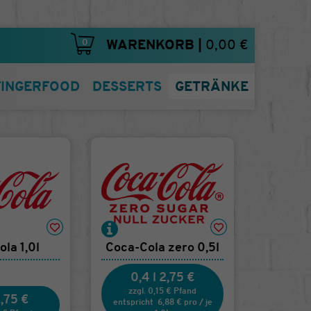
0
WARENKORB
|
0,00 €
FINGERFOOD
DESSERTS
GETRÄNKE
la 1,0l
Coca-Cola zero 0,5l
0,4 l
2,75 €
zzgl. 0,15 € Pfand
,75 €
entspricht
6,88 €
pro
/
je