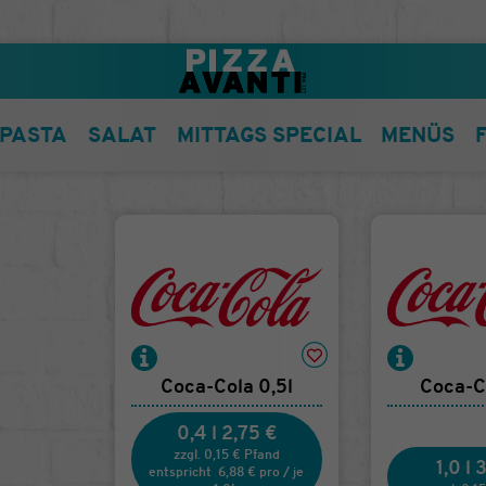
PASTA
SALAT
MITTAGS SPECIAL
MENÜS
Coca-Cola 0,5l
Coca-Co
0,4 l
2,75 €
zzgl. 0,15 € Pfand
1,0 l
3
entspricht
6,88 €
pro
/
je