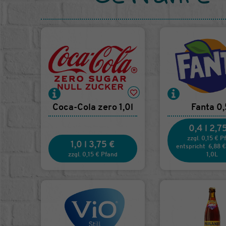
Coca-Cola zero 1,0l
Fanta 0,
0,4 l
2,7
zzgl. 0,15 € P
1,0 l
3,75 €
entspricht
6,88 €
zzgl. 0,15 € Pfand
1,0L