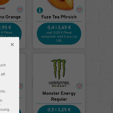
imo Orange
Fuze Tea Pfirsich
2,95 €
0,4 l
2,65 €
5 € Pfand
zzgl. 0,25 € Pfand
,90 €
pro
/
je
entspricht
6,63 €
pro
/
je
0L
1,0L
×
uch
alt
ite.
Sugarfree
Monster Energy
Regular
en
r
ssung.
2,25 €
0,5 l
3,25 €