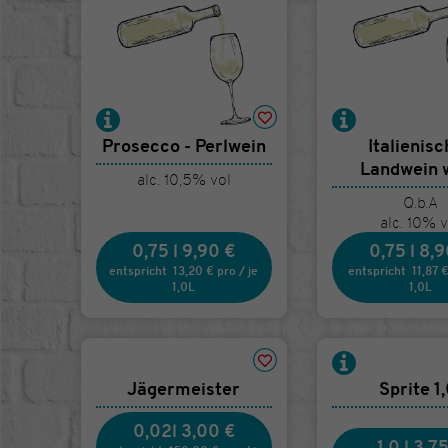
Prosecco - Perlwein
Italienis
Landwein 
alc. 10,5% vol
Q.b.A
alc. 10% v
0,75 l
9,90 €
0,75 l
8,9
entspricht
13,20 €
pro
/
je
entspricht
11,87 
1,0L
1,0L
Jägermeister
Sprite 1,
0,02l
3,00 €
1,0 l
3,75