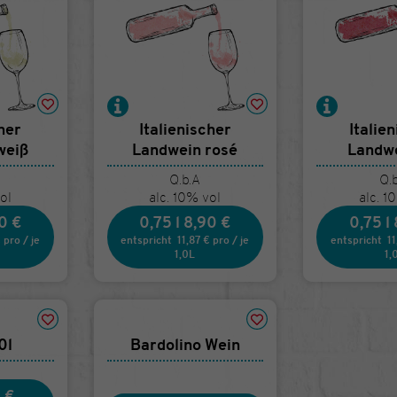
Betroffene Lösungen:
Google Analytics
cher
Italienischer
Italie
weiß
Landwein rosé
Landwe
Q.b.A
Q.
ol
alc. 10% vol
alc. 1
0 €
0,75 l
8,90 €
0,75 l
€
pro
/
je
entspricht
11,87 €
pro
/
je
entspricht
11
1,0L
1,
0l
Bardolino Wein
 €