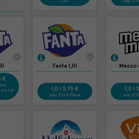
1,0L
zzgl. 0,1
5l
Fanta 1,0l
Mezzo-M
5 €
fand
1,0 l
3,75 €
1,0 l
3
pro
/
je
zzgl. 0,15 € Pfand
zzgl. 0,1