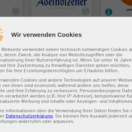
zi 0,5l
Adelholzener
Vio Bio L
2 €
0,5 l
Wir verwenden Cookies
Pfand
zzgl. 0,2
1,0 l
3,75 €
€
pro
/
je
entspricht
5
zzgl. 0,15 € Pfand
1,
 Webseite verwendet neben technisch notwendigen Cookies a
e, deren Zweck, die Analyse von Websitezugriffen oder die
nalisierung Ihrer Nutzererfahrung ist. Wenn Sie unter 16 Jahre 
und Ihre Zustimmung zu freiwilligen Diensten geben möchten,
n Sie Ihre Erziehungsberechtigten um Erlaubnis bitten.
erwenden Cookies und andere Technologien auf unserer Webse
e von ihnen sind essenziell, während andere uns helfen, diese
te und Ihre Erfahrung zu verbessern. Personenbezogene Dat
n verarbeitet werden (z.B. Ihre IP-Adresse), beispielsweise fü
nalisierte Werbung und Inhalte oder Anzeigen- und Inhaltsme
un
Red Bull
Red Bull 
re Informationen über die Verwendung Ihrer Daten finden Sie i
rer
Datenschutzerklärung
. Sie können Ihre Auswahl jederzeit u
ellungen
widerrufen oder anpassen.
0,25 l
2,85 €
0,25 l