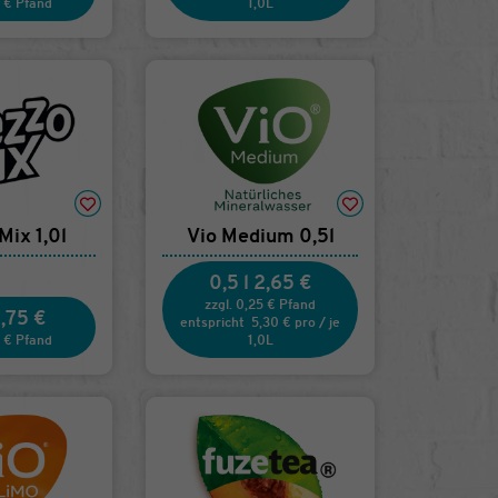
5 € Pfand
1,0L
ix 1,0l
Vio Medium 0,5l
0,5 l
2,65 €
zzgl. 0,25 € Pfand
,75 €
entspricht
5,30 €
pro
/
je
5 € Pfand
1,0L