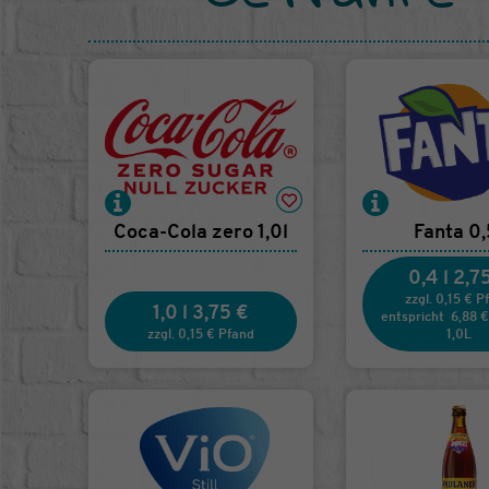
Coca-Cola zero 1,0l
Fanta 0,
0,4 l
2,7
zzgl. 0,15 € P
1,0 l
3,75 €
entspricht
6,88 €
zzgl. 0,15 € Pfand
1,0L