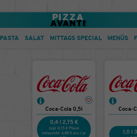
PASTA
SALAT
MITTAGS SPECIAL
MENÜS
Coca-Cola 0,5l
Coca-Co
0,4 l
2,75 €
zzgl. 0,15 € Pfand
1,0 l
3
entspricht
6,88 €
pro
/
je