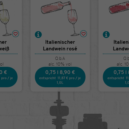
cher
Italienischer
Italie
weiß
Landwein rosé
Landwe
Q.b.A
Q.
ol
alc. 10% vol
alc. 1
0 €
0,75 l
8,90 €
0,75 l
€
pro
/
je
entspricht
11,87 €
pro
/
je
entspricht
11
1,0L
1,