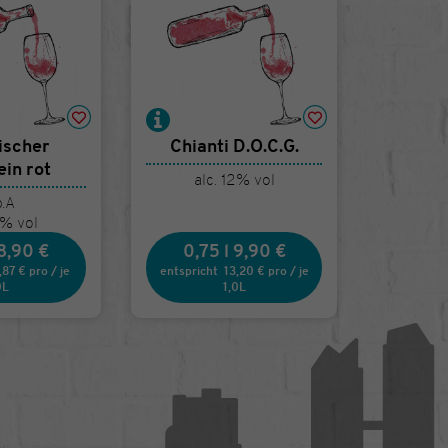
nischer
Chianti D.O.C.G.
in rot
alc. 12% vol
b.A
0% vol
8,90 €
0,75 l
9,90 €
,87 €
pro
/
je
entspricht
13,20 €
pro
/
je
0L
1,0L