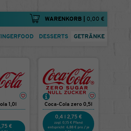
0
WARENKORB
|
0,00 €
FINGERFOOD
DESSERTS
GETRÄNKE
la 1,0l
Coca-Cola zero 0,5l
0,4 l
2,75 €
zzgl. 0,15 € Pfand
,75 €
entspricht
6,88 €
pro
/
je