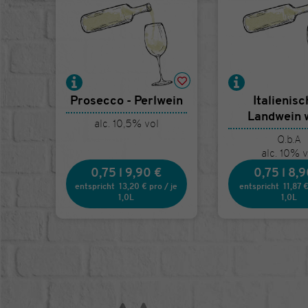
Prosecco - Perlwein
Italienis
Landwein 
alc. 10,5% vol
Q.b.A
alc. 10% v
0,75 l
9,90 €
0,75 l
8,9
entspricht
13,20 €
pro
/
je
entspricht
11,87 
1,0L
1,0L