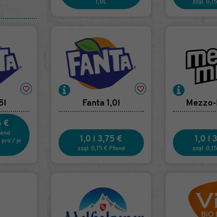
1,0L
zzgl. 0,1
5l
Fanta 1,0l
Mezzo-M
5 €
fand
1,0 l
3,75 €
1,0 l
3
pro
/
je
zzgl. 0,15 € Pfand
zzgl. 0,1