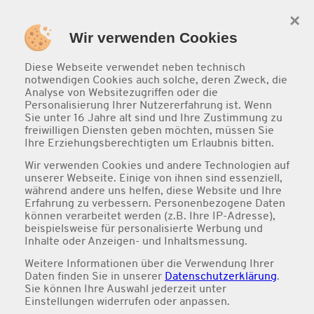
×
0
Wir verwenden Cookies
Diese Webseite verwendet neben technisch
notwendigen Cookies auch solche, deren Zweck, die
Analyse von Websitezugriffen oder die
Personalisierung Ihrer Nutzererfahrung ist. Wenn
Sie unter 16 Jahre alt sind und Ihre Zustimmung zu
freiwilligen Diensten geben möchten, müssen Sie
Ihre Erziehungsberechtigten um Erlaubnis bitten.
Wir verwenden Cookies und andere Technologien auf
unserer Webseite. Einige von ihnen sind essenziell,
während andere uns helfen, diese Website und Ihre
Mittags Special
Erfahrung zu verbessern. Personenbezogene Daten
können verarbeitet werden (z.B. Ihre IP-Adresse),
beispielsweise für personalisierte Werbung und
Mittagsangebote gültig Montag - Freitag von 11:00 -
Inhalte oder Anzeigen- und Inhaltsmessung.
15:30 Uhr (außer feiertags).
Der Rabatt wird nicht für Vorbestellungen für einen
Weitere Informationen über die Verwendung Ihrer
Daten finden Sie in unserer
Datenschutzerklärung
.
Zeitraum außerhalb der Gültigkeitszeiten gewährt!
Sie können Ihre Auswahl jederzeit unter
Einstellungen
widerrufen oder anpassen.